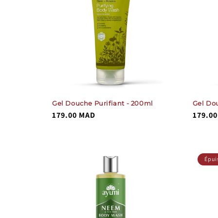
Gel Douche Purifiant - 200ml
Gel Do
Prix
179.00 MAD
Prix
179.0
habituel
habitu
%}
total
()
Épui
des
critiques