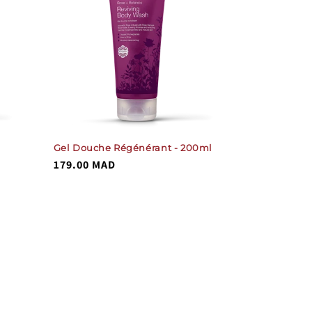
Gel Douche Régénérant - 200ml
Prix
179.00 MAD
habituel
%}
total
()
des
critiques