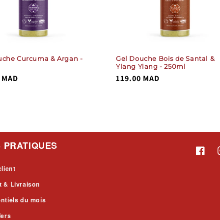
uche Curcuma & Argan -
Gel Douche Bois de Santal &
Ylang Ylang - 250ml
0 MAD
Prix
119.00 MAD
el
habituel
%}
%}
total
total
()
()
des
des
critiques
critiques
S PRATIQUES
Facebo
client
 & Livraison
ntiels du mois
lers