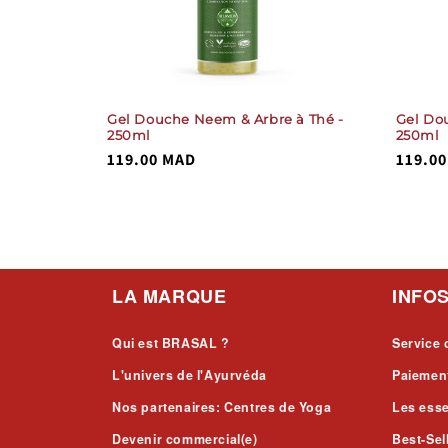
Gel Douche Neem & Arbre à Thé -
Gel Do
250ml
250ml
Prix
119.00 MAD
Prix
119.0
habituel
habitu
%}
total
()
des
critiques
LA MARQUE
INFO
Qui est BRASAL ?
Service 
L'univers de l'Ayurvéda
Paiement
Nos partenaires: Centres de Yoga
Les esse
Devenir commercial(e)
Best-Sel