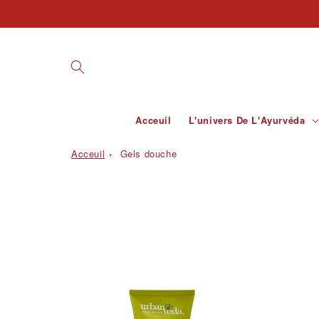
et
passer
au
contenu
Acceuil
L'univers De L'Ayurvéda
Acceuil
Gels douche